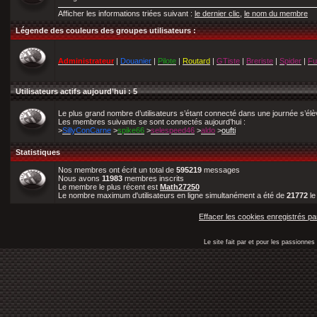
Afficher les informations triées suivant :
le dernier clic
,
le nom du membre
Légende des couleurs des groupes utilisateurs :
Administrateur
|
Douanier
|
Pilote
|
Routard
|
GTiste
|
Breriste
|
Spider
|
Fu
Utilisateurs actifs aujourd’hui : 5
Le plus grand nombre d’utilisateurs s’étant connecté dans une journée s’él
Les membres suivants se sont connectés aujourd’hui :
>
SillyConCarne
>
spike66
>
selespeed46
>
aldo
>
oufti
Statistiques
Nos membres ont écrit un total de
595219
messages
Nous avons
11983
membres inscrits
Le membre le plus récent est
Math27250
Le nombre maximum d'utilisateurs en ligne simultanément a été de
21772
l
Effacer les cookies enregistrés pa
Le site fait par et pour les passionn