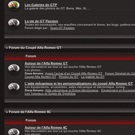
Les Galeries de GTP
La galerie des photos du GT, Brera, Mito, 8c, ...
La vie de GT Passion
Toutes les nouveautés, vos requêtes concernant le forum, les bugs, parlons en 
Forum dirigé par :
Team GT Passion
Forum du Coupé Alfa Romeo GT
Forum
Autour de l'Alfa Romeo GT
Vos discussions sur tout ce qui touche l'Alfa Romeo GT
Les photos...
Sous-forums:
Avant l'achat d'un Coupé Alfa Romeo GT
,
Forum Général du C
Coupé Alfa Romeo GT
,
Photos du GT
,
La galerie du GT
L'aide mécanique et les personnalisations du coupé Alfa Romeo GT
Les équipements, accessoires, aides mécanique et électronique, tuning...
Sous-forums:
Aide mécanique et Ennui électronique
,
Equipement et Accessoi
Les Tutoriaux et Sujets de Synthèse
Forum de l'Alfa Romeo 4C
Forum
Autour de l'Alfa Romeo 4C
Vos discussions sur tout ce qui touche l'Alfa Romeo 4C
Les photos...