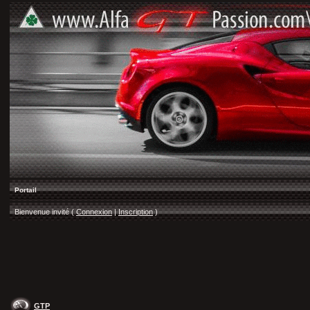
Portail
Bienvenue invité (
Connexion
|
Inscription
)
GTP