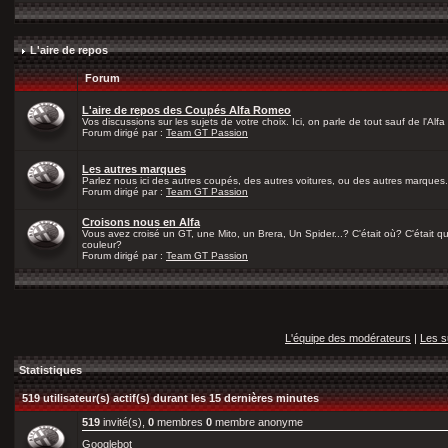
L'aire de repos
Forum
L'aire de repos des Coupés Alfa Romeo
Vos discussions sur les sujets de votre choix. Ici, on parle de tout sauf de l'Alfa
Forum dirigé par :
Team GT Passion
Les autres marques
Parlez nous ici des autres coupés, des autres voitures, ou des autres marques.
Forum dirigé par :
Team GT Passion
Croisons nous en Alfa
Vous avez croisé un GT, une Mito, un Brera, Un Spider...? C'était où? C'était qu
couleur?
Forum dirigé par :
Team GT Passion
L'équipe des modérateurs
|
Les s
Statistiques
519 utilisateur(s) actif(s) durant les 15 dernières minutes
519
invité(s),
0
membres
0
membre anonyme
Googlebot