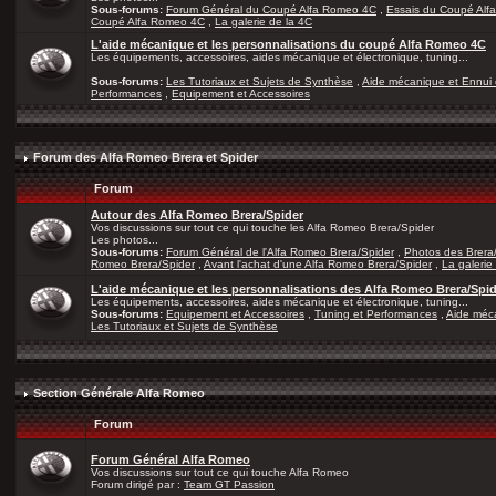
Sous-forums:
Forum Général du Coupé Alfa Romeo 4C
,
Essais du Coupé Alf
Coupé Alfa Romeo 4C
,
La galerie de la 4C
L'aide mécanique et les personnalisations du coupé Alfa Romeo 4C
Les équipements, accessoires, aides mécanique et électronique, tuning...
Sous-forums:
Les Tutoriaux et Sujets de Synthèse
,
Aide mécanique et Ennui 
Performances
,
Equipement et Accessoires
Forum des Alfa Romeo Brera et Spider
Forum
Autour des Alfa Romeo Brera/Spider
Vos discussions sur tout ce qui touche les Alfa Romeo Brera/Spider
Les photos...
Sous-forums:
Forum Général de l'Alfa Romeo Brera/Spider
,
Photos des Brera
Romeo Brera/Spider
,
Avant l'achat d'une Alfa Romeo Brera/Spider
,
La galerie
L'aide mécanique et les personnalisations des Alfa Romeo Brera/Spi
Les équipements, accessoires, aides mécanique et électronique, tuning...
Sous-forums:
Equipement et Accessoires
,
Tuning et Performances
,
Aide méca
Les Tutoriaux et Sujets de Synthèse
Section Générale Alfa Romeo
Forum
Forum Général Alfa Romeo
Vos discussions sur tout ce qui touche Alfa Romeo
Forum dirigé par :
Team GT Passion