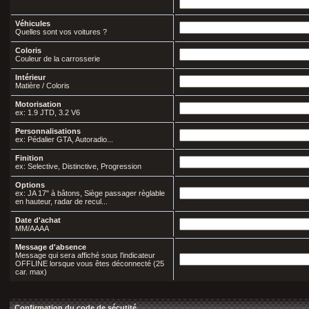
Véhicules
Quelles sont vos voitures ?
Coloris
Couleur de la carrosserie
Intérieur
Matière / Coloris
Motorisation
ex: 1.9 JTD, 3.2 V6
Personnalisations
ex: Pédalier GTA, Autoradio...
Finition
ex: Selective, Distinctive, Progression
Options
ex: JA 17" à bâtons, Siège passager règlable
en hauteur, radar de recul...
Date d'achat
MM/AAAA
Message d'absence
Message qui sera affiché sous l'indicateur
OFFLINE lorsque vous êtes déconnecté (25
car. max)
Confirmation du code de sécutité