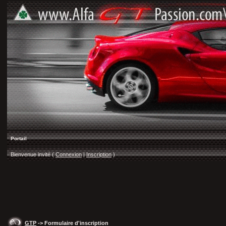
Portail
Bienvenue invité (
Connexion
|
Inscription
)
GTP
-> Formulaire d'inscription