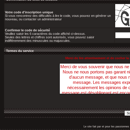
Votre code d'inscription unique
Si vous rencontrez des difficultés à lire le code, vous pouvez en générer un
nouveau, ou contacter un administrateur
Confirmer le code de sécurité
Veuillez saisir les 6 caractères du code affiché ci-dessus.
Seules des lettres et chiffres sont autorisés, vous pouvez saisir
indifféremment des minuscules ou majuscules.
Termes du service
Merci de lire attentivement et de cocher 
Merci de vous souvenir que nous n
Nous ne nous portons pas garant ni ne 
d'aucun message, et que nous 
message. Les messages exprim
nécessairement les opinions de ce
message est désobligeant est enco
Nous avons la possibilité de suppri
dans ce sens, dans un délai raiso
nécessaire. Vous acceptez, par votr
pas ces Forums pour poster t
diffamatoire, inexacte, abusive, vu
profanatrice, orientée sexuellem
Le site fait par et pour les passionn
personne, ou contraire aux lois. V