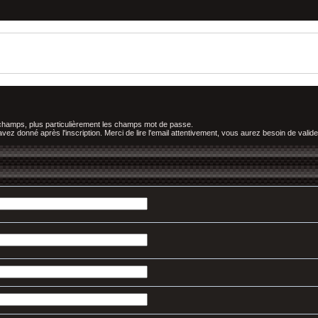
 champs, plus particulièrement les champs mot de passe.
z donné après l'inscription. Merci de lire l'email attentivement, vous aurez besoin de valider