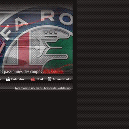
s
Calendrier
Chat
Album Photo
Recevoir à nouveau l'email de validation