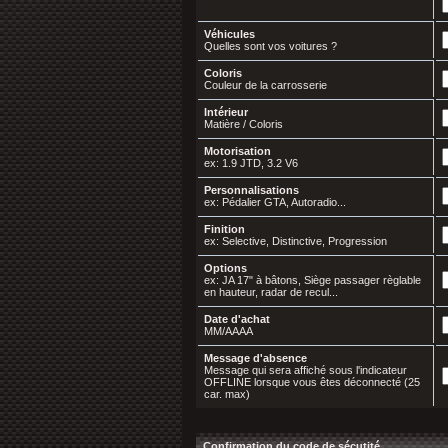
Véhicules
Quelles sont vos voitures ?
Coloris
Couleur de la carrosserie
Intérieur
Matière / Coloris
Motorisation
ex: 1.9 JTD, 3.2 V6
Personnalisations
ex: Pédalier GTA, Autoradio...
Finition
ex: Selective, Distinctive, Progression
Options
ex: JA 17" à bâtons, Siège passager règlable
en hauteur, radar de recul...
Date d'achat
MM/AAAA
Message d'absence
Message qui sera affiché sous l'indicateur
OFFLINE lorsque vous êtes déconnecté (25
car. max)
Confirmation du code de sécutité