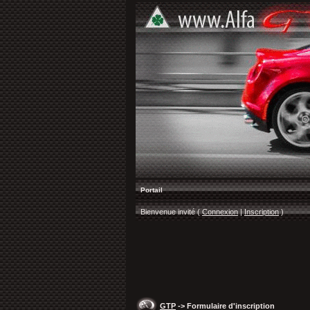
Portail
Bienvenue invité (
Connexion
|
Inscription
)
GTP
-> Formulaire d'inscription