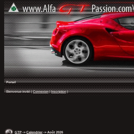
Portail
Bienvenue invité (
Connexion
|
Inscription
)
GTP
->
Calendrier
-> Août 2026