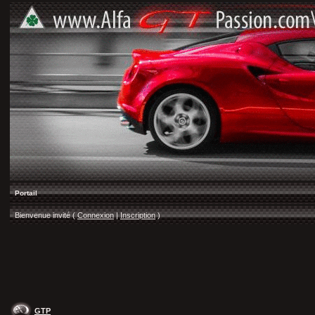
Portail
Bienvenue invité (
Connexion
|
Inscription
)
GTP