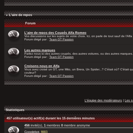
L'aire de repos
Forum
L'aire de repos des Coupés Alfa Romeo
Vos discussions sur les sujets de votre choix. Ici, on parle de tout sauf de l'Alfa
Forum dirigé par :
Team GT Passion
Les autres marques
Parlez nous ici des autres coupés, des autres voitures, ou des autres marques.
Forum dirigé par :
Team GT Passion
Croisons nous en Alfa
Vous avez croisé un GT, une Mito, un Brera, Un Spider...? C'était où? C'était qu
couleur?
Forum dirigé par :
Team GT Passion
L'équipe des modérateurs
|
Les s
Statistiques
457 utilisateur(s) actif(s) durant les 15 dernières minutes
456
invité(s),
1
membres
0
membre anonyme
Googlebot,
fifi83