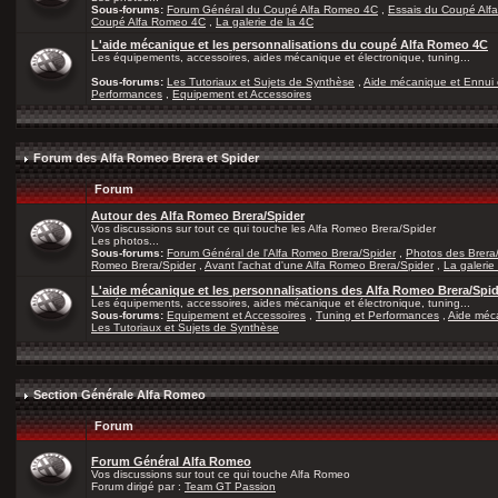
Sous-forums:
Forum Général du Coupé Alfa Romeo 4C
,
Essais du Coupé Alf
Coupé Alfa Romeo 4C
,
La galerie de la 4C
L'aide mécanique et les personnalisations du coupé Alfa Romeo 4C
Les équipements, accessoires, aides mécanique et électronique, tuning...
Sous-forums:
Les Tutoriaux et Sujets de Synthèse
,
Aide mécanique et Ennui 
Performances
,
Equipement et Accessoires
Forum des Alfa Romeo Brera et Spider
Forum
Autour des Alfa Romeo Brera/Spider
Vos discussions sur tout ce qui touche les Alfa Romeo Brera/Spider
Les photos...
Sous-forums:
Forum Général de l'Alfa Romeo Brera/Spider
,
Photos des Brera
Romeo Brera/Spider
,
Avant l'achat d'une Alfa Romeo Brera/Spider
,
La galerie
L'aide mécanique et les personnalisations des Alfa Romeo Brera/Spi
Les équipements, accessoires, aides mécanique et électronique, tuning...
Sous-forums:
Equipement et Accessoires
,
Tuning et Performances
,
Aide méca
Les Tutoriaux et Sujets de Synthèse
Section Générale Alfa Romeo
Forum
Forum Général Alfa Romeo
Vos discussions sur tout ce qui touche Alfa Romeo
Forum dirigé par :
Team GT Passion