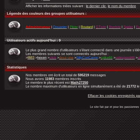
Afficher les informations triées suivant :
le dernier clic
,
le nom du membre
Légende des couleurs des groupes utilisateurs :
Administrateur
|
Douanier
|
Pilote
|
Routard
|
GTiste
|
Breriste
|
Spider
|
Fu
Utilisateurs actifs aujourd’hui : 9
Le plus grand nombre d’utilisateurs s’étant connecté dans une journée s’él
Les membres suivants se sont connectés aujourd’hui :
>
fifi83
>
hexen
>
slick
>
dess-one
>
SillyConCarne
>
spike66
>
selespeed46
>
a
Statistiques
Nos membres ont écrit un total de
595219
messages
Nous avons
11983
membres inscrits
Le membre le plus récent est
Math27250
Le nombre maximum d'utilisateurs en ligne simultanément a été de
21772
l
Effacer les cookies enregistrés pa
Le site fait par et pour les passionn