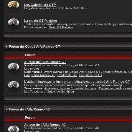
Les Galeries de GTP
La galerie des photos du GT, Brera, Mito, 8c, ...
La vie de GT Passion
Toutes les nouveautés, vos requêtes concernant le forum, les bugs, parlons en 
Forum dirigé par :
Team GT Passion
Forum du Coupé Alfa Romeo GT
Forum
Autour de l'Alfa Romeo GT
Vos discussions sur tout ce qui touche l'Alfa Romeo GT
Les photos...
Sous-forums:
Avant l'achat d'un Coupé Alfa Romeo GT
,
Forum Général du C
Coupé Alfa Romeo GT
,
Photos du GT
,
La galerie du GT
L'aide mécanique et les personnalisations du coupé Alfa Romeo GT
Les équipements, accessoires, aides mécanique et électronique, tuning...
Sous-forums:
Aide mécanique et Ennui électronique
,
Equipement et Accessoi
Les Tutoriaux et Sujets de Synthèse
Forum de l'Alfa Romeo 4C
Forum
Autour de l'Alfa Romeo 4C
Vos discussions sur tout ce qui touche l'Alfa Romeo 4C
Les photos...