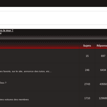
ns le mur ?
ui
Sujets
Répons
15
697
246
6434
s favoris, sur le site, annonce des tutos, etc...
êtes ?
2743
43550
1710
12968
utres voitures des membres