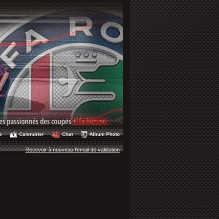
s
Calendrier
Chat
Album Photo
Recevoir à nouveau l'email de validation