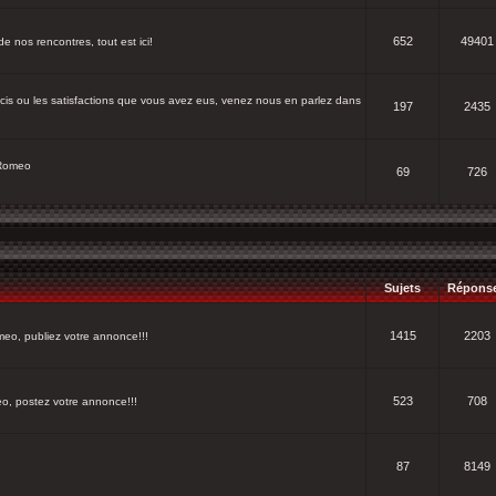
652
49401
e nos rencontres, tout est ici!
cis ou les satisfactions que vous avez eus, venez nous en parlez dans
197
2435
 Romeo
69
726
Sujets
Répons
1415
2203
eo, publiez votre annonce!!!
523
708
, postez votre annonce!!!
87
8149