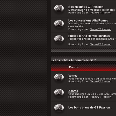
Nos Meetings GT Passion
L'organisation de meetings, les photos d
Forum dirigé par :
Team GT Passion
Les concessions Alfa Romeo
Vos avis, vos recommandations, les sou
cette section.
Forum dirigé par :
Team GT Passion
Photos d'Alfa Romeo diverses
Toutes vos photos concernant les Alfa
Forum dirigé par :
Team GT Passion
Les Petites Annonces de GTP
Forum
Ventes
Vous vendez votre GT ou votre Alfa Rom
Forum dirigé par :
Team GT Passion
Achats
Vous cherchez un GT ou une Alfa Romeo
Forum dirigé par :
Team GT Passion
Les bons plans de GT Passion