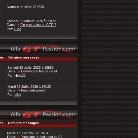
Nombre de clics: 216630
Samedi 10 Janvier 2026 à 09h22
Dans:
Fin prochaine de GTP ?
Par:
Luna
es
Derniers messages
Samedi 18 Juillet 2026 à 18h58
Dans:
Demontage feu de recul
8
Par:
Helix22
Mardi 28 Juillet 2026 à 16h23
Dans:
Fuite selespeed
4
Par:
slick
es
Derniers messages
Mardi 17 Juin 2025 à 13h51
Dans:
Problème de boite sur la 4C