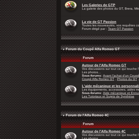
Les Galeries de GTP
La galerie des photos du GT, Brera, Mito
La vie de GT Passion
Toutes les nouveautés, vos requêtes con
Forum dirigé par :
Team GT Passion
Forum du Coupé Alfa Romeo GT
Forum
Autour de l'Alfa Romeo GT
Vos discussions sur tout ce qui touche
Les photos...
Sous-forums:
Avant l'achat d'un Coup
Coupé Alfa Romeo GT
,
Photos du GT
L'aide mécanique et les personna
Les équipements, accessoires, aides mé
Sous-forums:
Aide mécanique et Ennui
Les Tutoriaux et Sujets de Synthèse
Forum de l'Alfa Romeo 4C
Forum
Autour de l'Alfa Romeo 4C
Vos discussions sur tout ce qui touche 
Les photos...