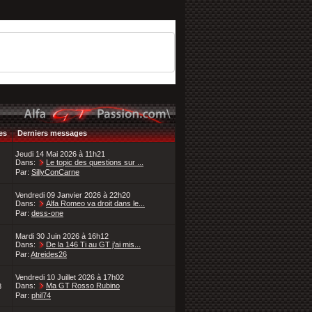
es
Derniers messages
Jeudi 14 Mai 2026 à 11h21
Dans:
Le topic des questions sur ...
Par:
SillyConCarne
Vendredi 09 Janvier 2026 à 22h20
Dans:
Alfa Romeo va droit dans le...
Par:
dess-one
Mardi 30 Juin 2026 à 16h12
Dans:
De la 146 Ti au GT j’ai mis...
Par:
Atreides26
Vendredi 10 Juillet 2026 à 17h02
Dans:
Ma GT Rosso Rubino
8
Par:
phil74