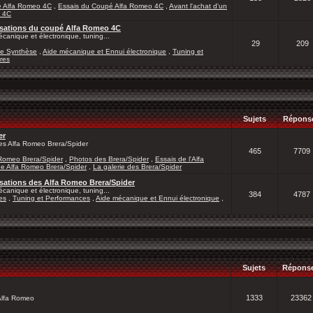
é Alfa Romeo 4C
,
Essais du Coupé Alfa Romeo 4C
,
Avant l'achat d'un
a 4C
lisations du coupé Alfa Romeo 4C
canique et électronique, tuning...
29
209
de Synthèse
,
Aide mécanique et Ennui électronique
,
Tuning et
res
Sujets
Répons
er
les Alfa Romeo Brera/Spider
465
7709
 Romeo Brera/Spider
,
Photos des Brera/Spider
,
Essais de l'Alfa
ne Alfa Romeo Brera/Spider
,
La galerie des Brera/Spider
isations des Alfa Romeo Brera/Spider
canique et électronique, tuning...
384
4787
es
,
Tuning et Performances
,
Aide mécanique et Ennui électronique
,
Sujets
Répons
1333
23362
 Alfa Romeo