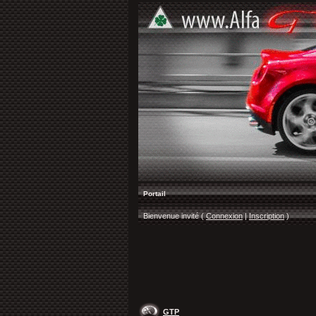
Portail
Bienvenue invité (
Connexion
|
Inscription
)
GTP