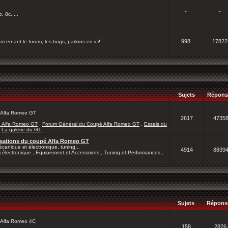
-
-
, 8c, ...
998
17822
cernant le forum, les bugs, parlons en ici!
Sujets
Répons
 l'Alfa Romeo GT
2617
4735
é Alfa Romeo GT
,
Forum Général du Coupé Alfa Romeo GT
,
Essais du
,
La galerie du GT
lisations du coupé Alfa Romeo GT
canique et électronique, tuning...
4914
8839
 électronique
,
Equipement et Accessoires
,
Tuning et Performances
,
Sujets
Répons
l'Alfa Romeo 4C
158
2826