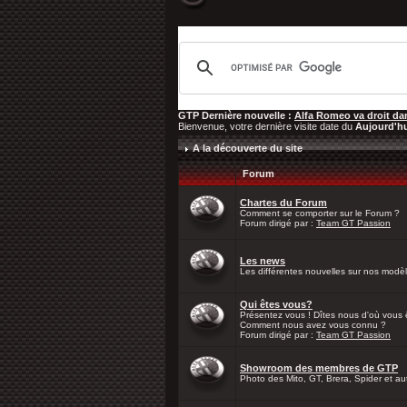
GTP Dernière nouvelle :
Alfa Romeo va droit da
Bienvenue, votre dernière visite date du
Aujourd'h
A la découverte du site
Forum
Chartes du Forum
Comment se comporter sur le Forum ?
Forum dirigé par :
Team GT Passion
Les news
Les différentes nouvelles sur nos modèle
Qui êtes vous?
Présentez vous ! Dîtes nous d'où vous 
Comment nous avez vous connu ?
Forum dirigé par :
Team GT Passion
Showroom des membres de GTP
Photo des Mito, GT, Brera, Spider et a