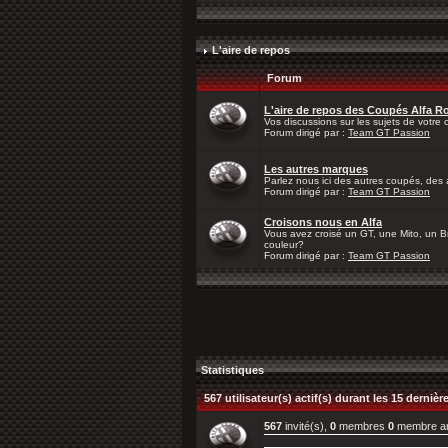
L'aire de repos
Forum
L'aire de repos des Coupés Alfa 
Vos discussions sur les sujets de votre ch
Forum dirigé par :
Team GT Passion
Les autres marques
Parlez nous ici des autres coupés, des 
Forum dirigé par :
Team GT Passion
Croisons nous en Alfa
Vous avez croisé un GT, une Mito, un Bre
couleur?
Forum dirigé par :
Team GT Passion
Statistiques
567 utilisateur(s) actif(s) durant les 15 derniè
567
invité(s),
0
membres
0
membre a