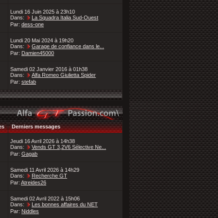
Lundi 16 Juin 2025 à 23h10
Dans:
La Squadra Italia Sud-Ouest
Par:
dess-one
Lundi 20 Mai 2024 à 19h20
Dans:
Garage de confiance dans le...
Par:
Damien45000
Samedi 02 Janvier 2016 à 01h38
Dans:
Alfa Romeo Giulietta Spider
Par:
stefab
es
Derniers messages
Jeudi 16 Avril 2026 à 14h38
Dans:
Vends GT 3,2V6 Sélective Ne...
Par:
Gagab
Samedi 11 Avril 2026 à 14h29
Dans:
Recherche GT
Par:
Atreides26
Samedi 02 Avril 2022 à 15h06
Dans:
Les bonnes affaires du NET
Par:
Niddles