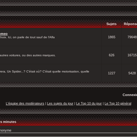
Sujets
Répons
Romeo
1865
79648
oix. Ici, on parle de tout sauf de l'Alfa
626
16715
autres voitures, ou des autres marques.
ra, Un Spider...? C'était où? C'était quelle motorisation, quelle
1227
5428
Connexio
L'équipe des modérateurs
|
Les sujets du jour
|
Le Top 10 du jour
|
Le Top 10 général
res minutes
nonyme