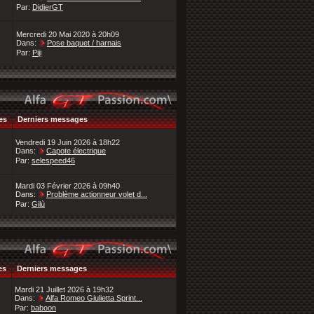
Par:
DidierGT
Mercredi 20 Mai 2020 à 20h09
Dans:
Pose baquet / harnais
Par:
Piji
es
Derniers messages
Vendredi 19 Juin 2026 à 18h22
Dans:
Capote électrique
Par:
selespeed46
Mardi 03 Février 2026 à 09h40
Dans:
Problème actionneur volet d...
Par:
Gilù
es
Derniers messages
Mardi 21 Juillet 2026 à 19h32
Dans:
Alfa Romeo Giulietta Sprint...
Par:
baboon