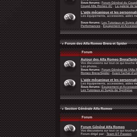
Sous-forums:
Forum Général du Coup
Coupé Alfa Romeo 4C
,
La galerie de l
L'aide mécanique et les personna
Les équipements, accessoires, aides mé
Sous-forums:
Les Tutoriaux et Sujets 
Performances
,
Equipement et Accessoi
Forum des Alfa Romeo Brera et Spider
Forum
Autour des Alfa Romeo Brera/Spid
Vos discussions sur tout ce qui touche 
Les photos...
Sous-forums:
Forum Général de l'Alfa
Romeo Brera/Spider
,
Avant l'achat d'u
L'aide mécanique et les personnal
Les équipements, accessoires, aides mé
Sous-forums:
Equipement et Accessoir
Les Tutoriaux et Sujets de Synthèse
Section Générale Alfa Romeo
Forum
Forum Général Alfa Romeo
Vos discussions sur tout ce qui touche
Forum dirigé par :
Team GT Passion