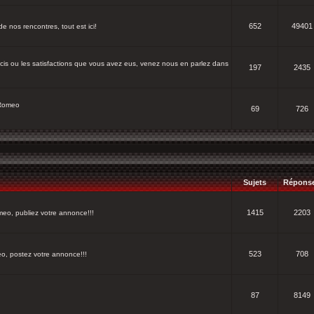
652
49401
e nos rencontres, tout est ici!
cis ou les satisfactions que vous avez eus, venez nous en parlez dans
197
2435
 Romeo
69
726
Sujets
Répons
1415
2203
eo, publiez votre annonce!!!
523
708
, postez votre annonce!!!
87
8149