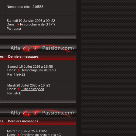
Nombre de clics: 216556
Samedi 10 Janvier 2026 à 09h22
Dans:
Fin prochaine de GTP ?
Par:
Luna
es
Derniers messages
Samedi 18 Juillet 2026 à 18h58
Dans:
Demontage feu de recul
8
Par:
Helix22
Mardi 28 Juillet 2026 à 16h23
Dans:
Fuite selespeed
4
Par:
slick
es
Derniers messages
Mardi 17 Juin 2025 à 13h51
Dans:
Problème de boite sur la 4C