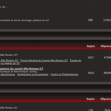
-
-
, 8c, ...
998
17822
cernant le forum, les bugs, parlons en ici!
Sujets
Répons
 l'Alfa Romeo GT
2617
4735
é Alfa Romeo GT
,
Forum Général du Coupé Alfa Romeo GT
,
Essais du
,
La galerie du GT
lisations du coupé Alfa Romeo GT
canique et électronique, tuning...
4914
8839
 électronique
,
Equipement et Accessoires
,
Tuning et Performances
,
Sujets
Répons
l'Alfa Romeo 4C
158
2826