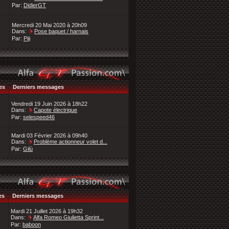
Par:
DidierGT
Mercredi 20 Mai 2020 à 20h09
Dans:
Pose baquet / harnais
Par:
Piji
es
Derniers messages
Vendredi 19 Juin 2026 à 18h22
Dans:
Capote électrique
Par:
selespeed46
Mardi 03 Février 2026 à 09h40
Dans:
Problème actionneur volet d...
Par:
Gilù
es
Derniers messages
Mardi 21 Juillet 2026 à 19h32
Dans:
Alfa Romeo Giulietta Sprint...
Par:
baboon