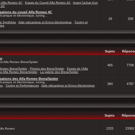
é Alfa Romeo 4C
,
Essais du Coupé Alfa Romeo 4C
,
Avant l'achat d'un
a 4C
lisations du coupé Alfa Romeo 4C
canique et électronique, tuning...
29
209
de Synthèse
,
Aide mécanique et Ennui électronique
,
Tuning et
res
Sujets
Répons
er
les Alfa Romeo Brera/Spider
465
7709
 Romeo Brera/Spider
,
Photos des Brera/Spider
,
Essais de l'Alfa
ne Alfa Romeo Brera/Spider
,
La galerie des Brera/Spider
isations des Alfa Romeo Brera/Spider
canique et électronique, tuning...
384
4787
es
,
Tuning et Performances
,
Aide mécanique et Ennui électronique
,
Sujets
Répons
1333
23362
 Alfa Romeo