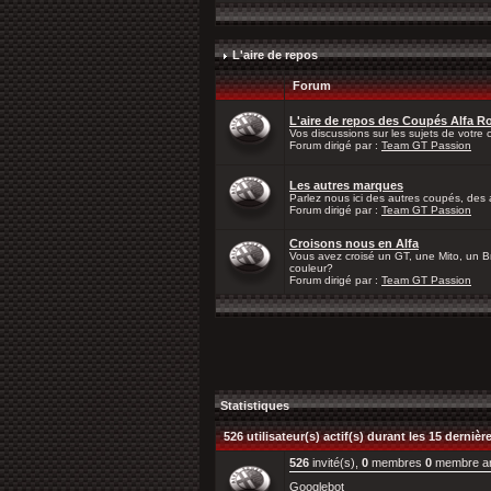
L'aire de repos
Forum
L'aire de repos des Coupés Alfa 
Vos discussions sur les sujets de votre ch
Forum dirigé par :
Team GT Passion
Les autres marques
Parlez nous ici des autres coupés, des 
Forum dirigé par :
Team GT Passion
Croisons nous en Alfa
Vous avez croisé un GT, une Mito, un Bre
couleur?
Forum dirigé par :
Team GT Passion
Statistiques
526 utilisateur(s) actif(s) durant les 15 derniè
526
invité(s),
0
membres
0
membre a
Googlebot