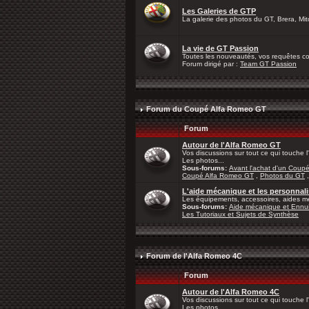
Les Galeries de GTP
La galerie des photos du GT, Brera, Mito
La vie de GT Passion
Toutes les nouveautés, vos requêtes con
Forum dirigé par :
Team GT Passion
Forum du Coupé Alfa Romeo GT
Forum
Autour de l'Alfa Romeo GT
Vos discussions sur tout ce qui touche
Les photos...
Sous-forums:
Avant l'achat d'un Coup
Coupé Alfa Romeo GT
,
Photos du GT
L'aide mécanique et les personna
Les équipements, accessoires, aides mé
Sous-forums:
Aide mécanique et Ennui
Les Tutoriaux et Sujets de Synthèse
Forum de l'Alfa Romeo 4C
Forum
Autour de l'Alfa Romeo 4C
Vos discussions sur tout ce qui touche 
Les photos...