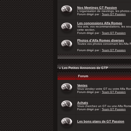
Nos Meetings GT Passion
L'organisation de meetings, les photos d
Forum dirigé par :
Team GT Passion
Les concessions Alfa Romeo
Vos avis, vos recommandations, les sou
cette section.
Forum dirigé par :
Team GT Passion
Photos d'Alfa Romeo diverses
Toutes vos photos concernant les Alfa
Forum dirigé par :
Team GT Passion
Les Petites Annonces de GTP
Forum
Ventes
Vous vendez votre GT ou votre Alfa Rom
Forum dirigé par :
Team GT Passion
Achats
Vous cherchez un GT ou une Alfa Romeo
Forum dirigé par :
Team GT Passion
Les bons plans de GT Passion