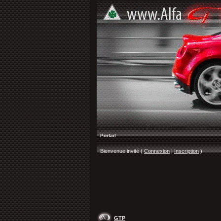
Portail
Bienvenue invité (
Connexion
|
Inscription
)
GTP