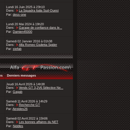
Lundi 16 Juin 2025 à 23h10
Dans:
La Squadra Italia Sud-Ouest
Par:
dess-one
Lundi 20 Mai 2024 à 19h20
Dans:
Garage de confiance dans le...
Par:
Damien45000
Samedi 02 Janvier 2016 à 01h38
Dans:
Alfa Romeo Giulietta Spider
Par:
stefab
es
Derniers messages
Jeudi 16 Avril 2026 à 14h38
Dans:
Vends GT 3,2V6 Sélective Ne...
Par:
Gagab
Samedi 11 Avril 2026 à 14h29
Dans:
Recherche GT
Par:
Atreides26
Samedi 02 Avril 2022 à 15h06
Dans:
Les bonnes affaires du NET
Par:
Niddles