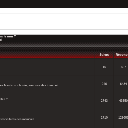
ns le mur ?
ui
Sujets
Répons
15
697
246
6434
s favoris, sur le site, annonce des tutos, etc...
êtes ?
2743
43550
1710
12968
utres voitures des membres