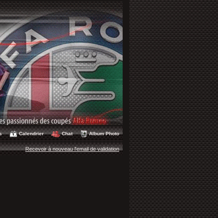
s
Calendrier
Chat
Album Photo
Recevoir à nouveau l'email de validation