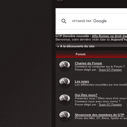
GTP Dernière nouvelle :
Alfa Romeo va droit da
Bienvenue, votre dernière visite date du
Aujourd'h
A la découverte du site
Forum
Chartes du Forum
Comment se comporter sur le Forum ?
Forum dirigé par :
Team GT Passion
Les news
Les différentes nouvelles sur nos modèle
Qui êtes vous?
Présentez vous ! Dîtes nous d'où vous 
Comment nous avez vous connu ?
Forum dirigé par :
Team GT Passion
Showroom des membres de GTP
Photo des Mito, GT, Brera, Spider et a