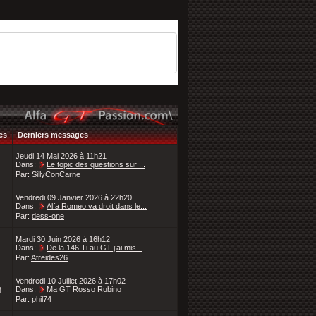
es
Derniers messages
Jeudi 14 Mai 2026 à 11h21
Dans:
Le topic des questions sur ...
Par:
SillyConCarne
Vendredi 09 Janvier 2026 à 22h20
Dans:
Alfa Romeo va droit dans le...
Par:
dess-one
Mardi 30 Juin 2026 à 16h12
Dans:
De la 146 Ti au GT j’ai mis...
Par:
Atreides26
Vendredi 10 Juillet 2026 à 17h02
Dans:
Ma GT Rosso Rubino
8
Par:
phil74