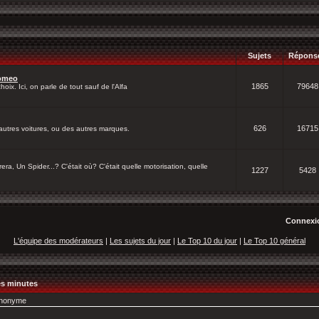
Sujets
Répons
Romeo
1865
79648
oix. Ici, on parle de tout sauf de l'Alfa
626
16715
autres voitures, ou des autres marques.
ra, Un Spider...? C'était où? C'était quelle motorisation, quelle
1227
5428
Connexio
L'équipe des modérateurs
|
Les sujets du jour
|
Le Top 10 du jour
|
Le Top 10 général
res minutes
nonyme