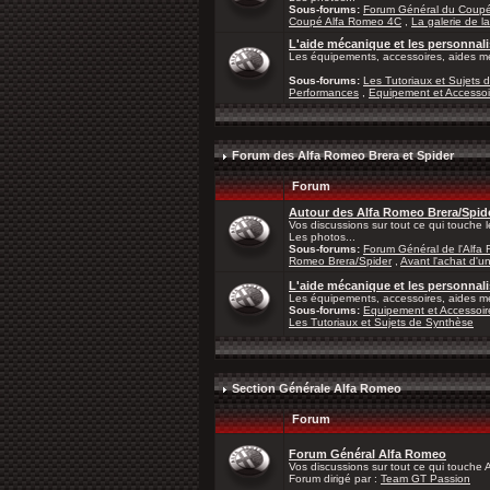
Sous-forums:
Forum Général du Coup
Coupé Alfa Romeo 4C
,
La galerie de l
L'aide mécanique et les personna
Les équipements, accessoires, aides mé
Sous-forums:
Les Tutoriaux et Sujets 
Performances
,
Equipement et Accessoi
Forum des Alfa Romeo Brera et Spider
Forum
Autour des Alfa Romeo Brera/Spid
Vos discussions sur tout ce qui touche 
Les photos...
Sous-forums:
Forum Général de l'Alfa
Romeo Brera/Spider
,
Avant l'achat d'u
L'aide mécanique et les personnal
Les équipements, accessoires, aides mé
Sous-forums:
Equipement et Accessoir
Les Tutoriaux et Sujets de Synthèse
Section Générale Alfa Romeo
Forum
Forum Général Alfa Romeo
Vos discussions sur tout ce qui touche
Forum dirigé par :
Team GT Passion