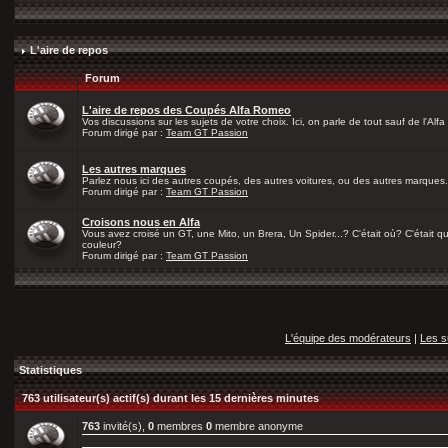
L'aire de repos
Forum
L'aire de repos des Coupés Alfa Romeo
Vos discussions sur les sujets de votre choix. Ici, on parle de tout sauf de l'Alfa
Forum dirigé par :
Team GT Passion
Les autres marques
Parlez nous ici des autres coupés, des autres voitures, ou des autres marques.
Forum dirigé par :
Team GT Passion
Croisons nous en Alfa
Vous avez croisé un GT, une Mito, un Brera, Un Spider...? C'était où? C'était qu
couleur?
Forum dirigé par :
Team GT Passion
L'équipe des modérateurs
|
Les s
Statistiques
763 utilisateur(s) actif(s) durant les 15 dernières minutes
763
invité(s),
0
membres
0
membre anonyme