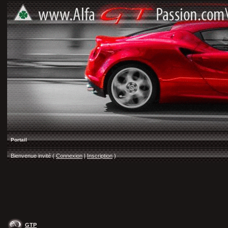
Portail
Bienvenue invité (
Connexion
|
Inscription
)
GTP