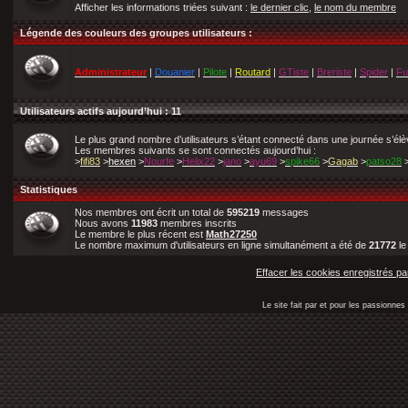
Afficher les informations triées suivant :
le dernier clic
,
le nom du membre
Légende des couleurs des groupes utilisateurs :
Administrateur
|
Douanier
|
Pilote
|
Routard
|
GTiste
|
Breriste
|
Spider
|
Fu
Utilisateurs actifs aujourd’hui : 11
Le plus grand nombre d’utilisateurs s’étant connecté dans une journée s’él
Les membres suivants se sont connectés aujourd’hui :
>
fifi83
>
hexen
>
Nourfe
>
Helix22
>
jano
>
ayu69
>
spike66
>
Gagab
>
patso28
Statistiques
Nos membres ont écrit un total de
595219
messages
Nous avons
11983
membres inscrits
Le membre le plus récent est
Math27250
Le nombre maximum d'utilisateurs en ligne simultanément a été de
21772
l
Effacer les cookies enregistrés pa
Le site fait par et pour les passionn