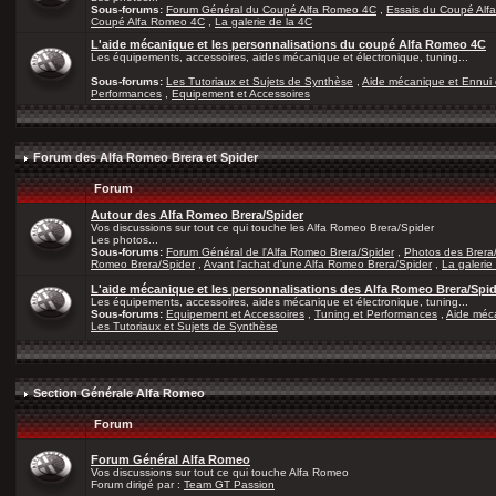
Sous-forums:
Forum Général du Coupé Alfa Romeo 4C
,
Essais du Coupé Alf
Coupé Alfa Romeo 4C
,
La galerie de la 4C
L'aide mécanique et les personnalisations du coupé Alfa Romeo 4C
Les équipements, accessoires, aides mécanique et électronique, tuning...
Sous-forums:
Les Tutoriaux et Sujets de Synthèse
,
Aide mécanique et Ennui 
Performances
,
Equipement et Accessoires
Forum des Alfa Romeo Brera et Spider
Forum
Autour des Alfa Romeo Brera/Spider
Vos discussions sur tout ce qui touche les Alfa Romeo Brera/Spider
Les photos...
Sous-forums:
Forum Général de l'Alfa Romeo Brera/Spider
,
Photos des Brera
Romeo Brera/Spider
,
Avant l'achat d'une Alfa Romeo Brera/Spider
,
La galerie
L'aide mécanique et les personnalisations des Alfa Romeo Brera/Spi
Les équipements, accessoires, aides mécanique et électronique, tuning...
Sous-forums:
Equipement et Accessoires
,
Tuning et Performances
,
Aide méca
Les Tutoriaux et Sujets de Synthèse
Section Générale Alfa Romeo
Forum
Forum Général Alfa Romeo
Vos discussions sur tout ce qui touche Alfa Romeo
Forum dirigé par :
Team GT Passion