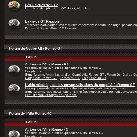
Les Galeries de GTP
La galerie des photos du GT, Brera, Mito, 8c, ...
La vie de GT Passion
Toutes les nouveautés, vos requêtes concernant le forum, les bugs, parlons en 
Forum dirigé par :
Team GT Passion
Forum du Coupé Alfa Romeo GT
Forum
Autour de l'Alfa Romeo GT
Vos discussions sur tout ce qui touche l'Alfa Romeo GT
Les photos...
Sous-forums:
Avant l'achat d'un Coupé Alfa Romeo GT
,
Forum Général du C
Coupé Alfa Romeo GT
,
Photos du GT
,
La galerie du GT
L'aide mécanique et les personnalisations du coupé Alfa Romeo GT
Les équipements, accessoires, aides mécanique et électronique, tuning...
Sous-forums:
Aide mécanique et Ennui électronique
,
Equipement et Accessoi
Les Tutoriaux et Sujets de Synthèse
Forum de l'Alfa Romeo 4C
Forum
Autour de l'Alfa Romeo 4C
Vos discussions sur tout ce qui touche l'Alfa Romeo 4C
Les photos...