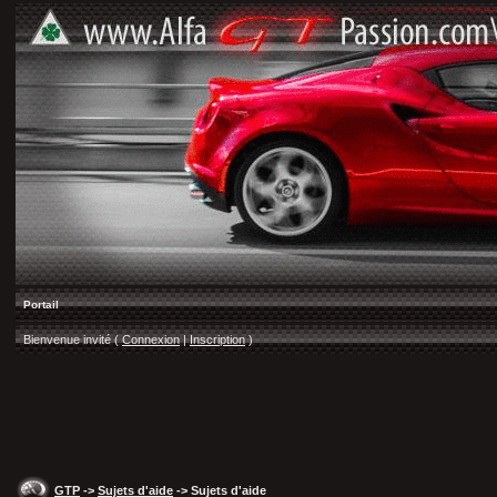
Portail
Bienvenue invité (
Connexion
|
Inscription
)
GTP
->
Sujets d'aide
-> Sujets d'aide