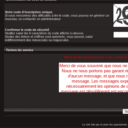
Votre code d'inscription unique
Si vous rencontrez des difficultés à lire le code, vous pouvez en générer un
nouveau, ou contacter un administrateur
Confirmer le code de sécurité
Veuillez saisir les 6 caractères du code affiché ci-dessus.
Seules des lettres et chiffres sont autorisés, vous pouvez saisir
indifféremment des minuscules ou majuscules.
Termes du service
Merci de lire attentivement et de cocher 
Merci de vous souvenir que nous n
Nous ne nous portons pas garant ni ne 
d'aucun message, et que nous 
message. Les messages exprim
nécessairement les opinions de ce
message est désobligeant est enco
Nous avons la possibilité de suppri
dans ce sens, dans un délai raiso
nécessaire. Vous acceptez, par votr
pas ces Forums pour poster t
diffamatoire, inexacte, abusive, vu
profanatrice, orientée sexuellem
Le site fait par et pour les passionn
personne, ou contraire aux lois. V