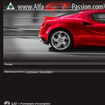
Portail
Bienvenue invité (
Connexion
|
Inscription
)
GTP
-> Formulaire d'inscription