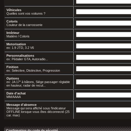
Véhicules
Quelles sont vos voitures ?
Coloris
Couleur de la carrosserie
Intérieur
Matière / Coloris
Motorisation
ex: 1.9 JTD, 3.2 V6
Personnalisations
ex: Pédalier GTA, Autoradio...
Finition
ex: Selective, Distinctive, Progression
Options
ex: JA 17" à bâtons, Siège passager règlable
en hauteur, radar de recul...
Date d'achat
MM/AAAA
Message d'absence
Message qui sera affiché sous l'indicateur
OFFLINE lorsque vous êtes déconnecté (25
car. max)
Confirmation du code de sécutité