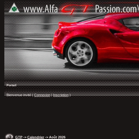
Portail
Bienvenue invité (
Connexion
|
Inscription
)
GTP
->
Calendrier
-> Août 2026