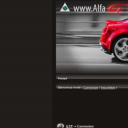
Portail
Bienvenue invité (
Connexion
|
Inscription
)
GTP
-> Connexion