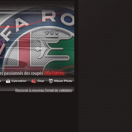
s
Calendrier
Chat
Album Photo
Recevoir à nouveau l'email de validation