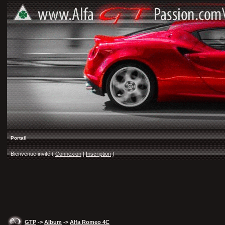
Portail
Bienvenue invité (
Connexion
|
Inscription
)
GTP
->
Album
->
Alfa Romeo 4C