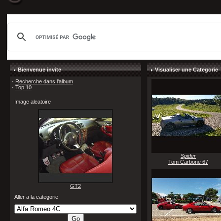
Bienvenue invite
Visualiser une Categorie
·
Recherche dans l'album
·
Top 10
Image aleatoire
Spider
Tom Carbone 67
GT2
Aller a la categorie