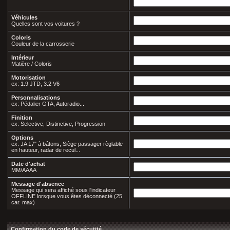
Véhicules
Quelles sont vos voitures ?
Coloris
Couleur de la carrosserie
Intérieur
Matière / Coloris
Motorisation
ex: 1.9 JTD, 3.2 V6
Personnalisations
ex: Pédalier GTA, Autoradio...
Finition
ex: Selective, Distinctive, Progression
Options
ex: JA 17" à bâtons, Siège passager règlable
en hauteur, radar de recul...
Date d'achat
MM/AAAA
Message d'absence
Message qui sera affiché sous l'indicateur
OFFLINE lorsque vous êtes déconnecté (25
car. max)
Confirmation du code de sécutité