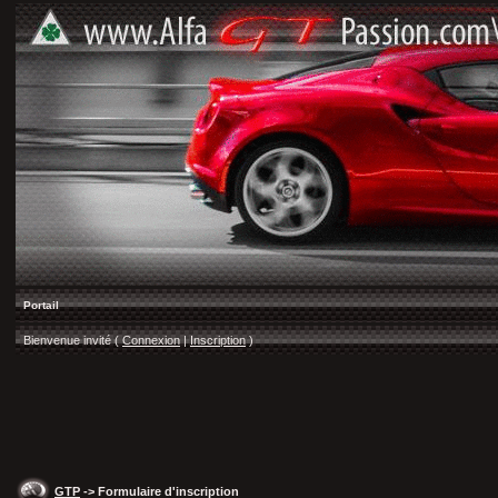
Portail
Bienvenue invité (
Connexion
|
Inscription
)
GTP
-> Formulaire d'inscription