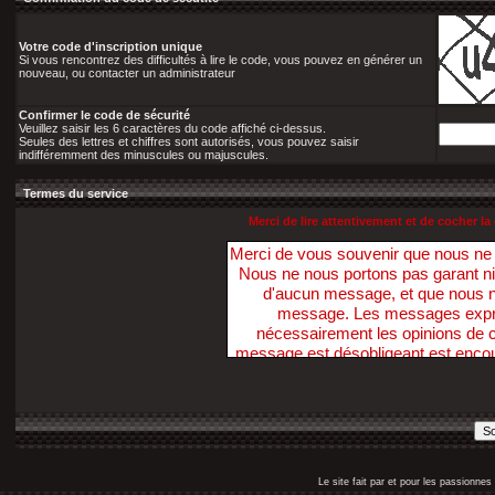
Votre code d'inscription unique
Si vous rencontrez des difficultés à lire le code, vous pouvez en générer un
nouveau, ou contacter un administrateur
Confirmer le code de sécurité
Veuillez saisir les 6 caractères du code affiché ci-dessus.
Seules des lettres et chiffres sont autorisés, vous pouvez saisir
indifféremment des minuscules ou majuscules.
Termes du service
Merci de lire attentivement et de cocher 
Merci de vous souvenir que nous n
Nous ne nous portons pas garant ni ne 
d'aucun message, et que nous 
message. Les messages exprim
nécessairement les opinions de ce
message est désobligeant est enco
Nous avons la possibilité de suppri
dans ce sens, dans un délai raiso
nécessaire. Vous acceptez, par votr
pas ces Forums pour poster t
diffamatoire, inexacte, abusive, vu
profanatrice, orientée sexuellem
Le site fait par et pour les passionn
personne, ou contraire aux lois. V