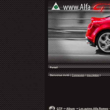
Portail
Bienvenue invité (
Connexion
|
Inscription
)
GTP
->
Album
->
Les autres Alfa Romeo