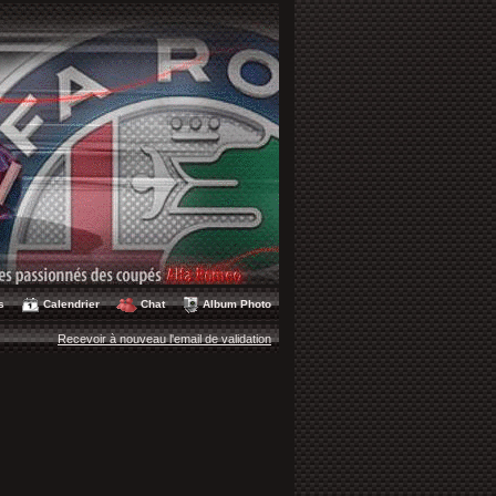
s
Calendrier
Chat
Album Photo
Recevoir à nouveau l'email de validation