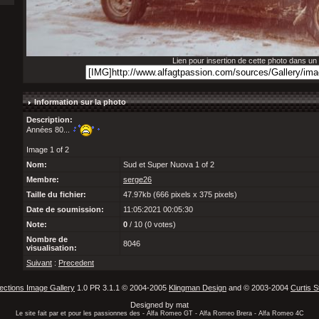
Lien pour insertion de cette photo dans u
Information sur la photo
Description:
Années 80...
Image 1 of 2
Nom:
Sud et Super Nuova 1 of 2
Membre:
serge26
Taille du fichier:
47.97kb (666 pixels x 375 pixels)
Date de soumission:
11:05:2021 00:05:30
Note:
0
/ 10 (0 votes)
Nombre de
8046
visualisation:
Suivant
:
Precedent
ections Image Gallery
1.0 PR 3.1.1 © 2004-2005
Klingman Design
and © 2003-2004
Curtis S
Designed by mat
Le site fait par et pour les passionnes des - Alfa Romeo GT - Alfa Romeo Brera - Alfa Romeo 4C