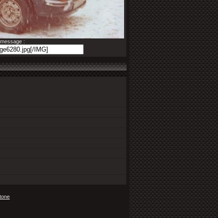
n message :
tone